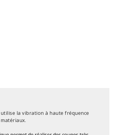
tilise la vibration à haute fréquence
 matériaux.
ique permet de réaliser des coupes très