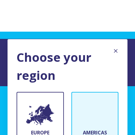
Choose your
region
MENTIONS LEGALES DU SITE
BFR Systems
24 rue du Bois Chaland
91090 Lisses, France
EUROPE
AMERICAS