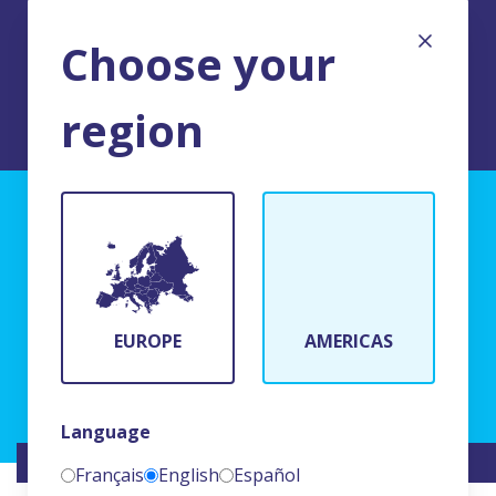
Choose your
region
TERMS AND CONDITIONS OF USE
BFR Systems
24 rue du Bois Chaland
91090 Lisses, France
EUROPE
AMERICAS
(+33)1 69 11 90 00
Language
WEBSITE CREATED BY
NAMKIN
Français
English
Español