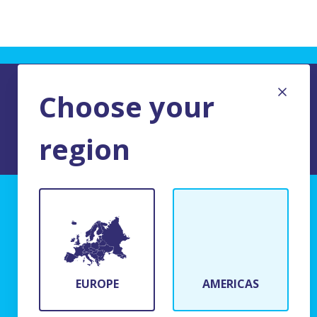
Choose your
region
MENTIONS LEGALES DU SITE
BFR Systems
24 rue du Bois Chaland
91090 Lisses, France
EUROPE
AMERICAS
(+33)1 69 11 90 00