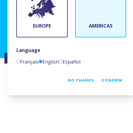
BFR Systems
24 rue du Bois Chaland
91090 Lisses, France
EUROPE
AMERICAS
(+33)1 69 11 90 00
Language
SITE RÉALISÉ PAR
NAMKIN
Français
English
Español
NO THANKS
CONFIRM