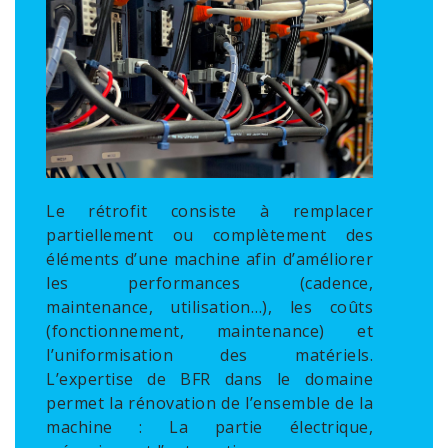
Le rétrofit consiste à remplacer
partiellement ou complètement des
éléments d’une machine afin d’améliorer
les performances (cadence,
maintenance, utilisation…), les coûts
(fonctionnement, maintenance) et
l’uniformisation des matériels.
L’expertise de BFR dans le domaine
permet la rénovation de l’ensemble de la
machine : La partie électrique,