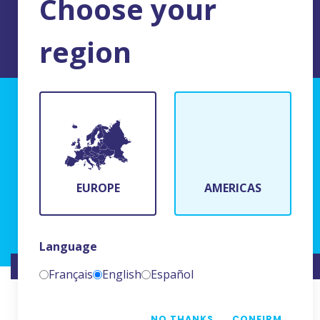
Choose your
region
MENTIONS LEGALES DU SITE
BFR Systems
24 rue du Bois Chaland
91090 Lisses, France
EUROPE
AMERICAS
(+33)1 69 11 90 00
Language
SITE RÉALISÉ PAR
NAMKIN
Français
English
Español
NO THANKS
CONFIRM