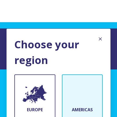
Choose your
region
AVISO LEGAL DEL SITIO
BFR Systems
24 rue du Bois Chaland
91090 Lisses, France
EUROPE
AMERICAS
(+33)1 69 11 90 00