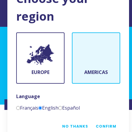
region
AVISO LEGAL DEL SITIO
BFR Systems
24 rue du Bois Chaland
91090 Lisses, France
EUROPE
AMERICAS
(+33)1 69 11 90 00
Language
SITIO WEB CREADO POR
NAMKIN
Français
English
Español
NO THANKS
CONFIRM