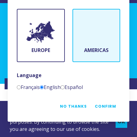
TERMS AND CONDITIONS OF USE
BFR Systems
24 rue du Bois Chaland
91090 Lisses, France
EUROPE
AMERICAS
(+33)1 69 11 90 00
Language
WEBSITE CREATED BY
NAMKIN
Français
English
Español
NO THANKS
CONFIRM
This website uses cookies for statistics
OK
purposes. By continuing to browse the site
you are agreeing to our use of cookies.