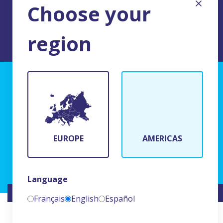
Choose your
region
TERMS AND CONDITIONS OF USE
BFR Systems
24 rue du Bois Chaland
91090 Lisses, France
EUROPE
AMERICAS
(+33)1 69 11 90 00
Language
WEBSITE CREATED BY
NAMKIN
Français
English
Español