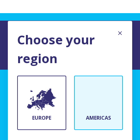
Choose your
region
TERMS AND CONDITIONS OF USE
BFR Systems
24 rue du Bois Chaland
91090 Lisses, France
EUROPE
AMERICAS
(+33)1 69 11 90 00