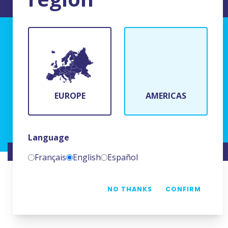
TERMS AND CONDITIONS OF USE
BFR Systems
24 rue du Bois Chaland
91090 Lisses, France
EUROPE
AMERICAS
(+33)1 69 11 90 00
Language
WEBSITE CREATED BY
NAMKIN
Français
English
Español
NO THANKS
CONFIRM