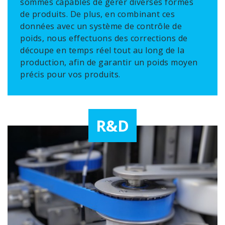
sommes capables de gérer diverses formes
de produits. De plus, en combinant ces
données avec un système de contrôle de
poids, nous effectuons des corrections de
découpe en temps réel tout au long de la
production, afin de garantir un poids moyen
précis pour vos produits.
R&D