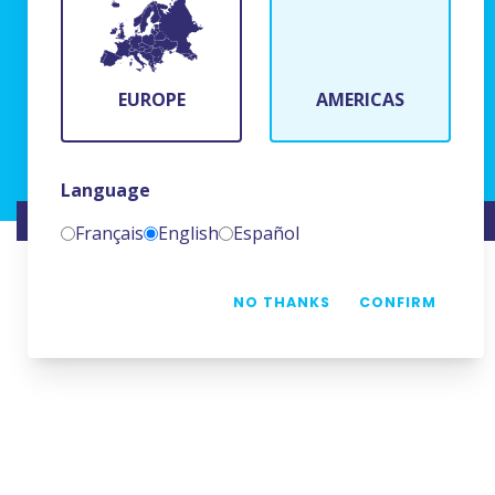
BFR Systems
24 rue du Bois Chaland
91090 Lisses, France
EUROPE
AMERICAS
(+33)1 69 11 90 00
Language
WEBSITE CREATED BY
NAMKIN
Français
English
Español
NO THANKS
CONFIRM