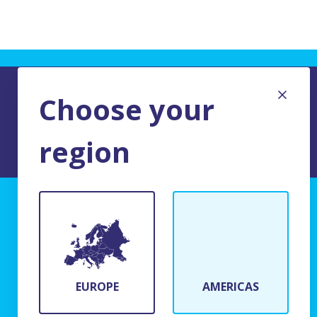
Choose your
region
MENTIONS LEGALES DU SITE
BFR Systems
24 rue du Bois Chaland
91090 Lisses, France
EUROPE
AMERICAS
(+33)1 69 11 90 00