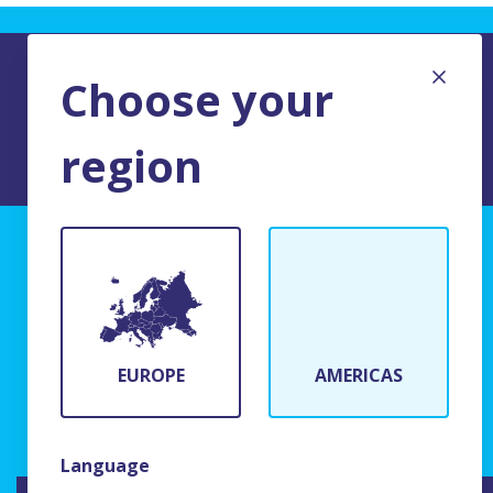
Choose your
region
MENTIONS LEGALES DU SITE
BFR Systems
24 rue du Bois Chaland
91090 Lisses, France
EUROPE
AMERICAS
(+33)1 69 11 90 00
Language