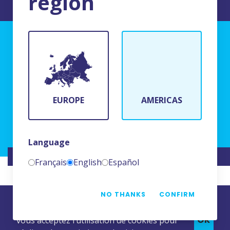
region
MENTIONS LEGALES DU SITE
BFR Systems
24 rue du Bois Chaland
91090 Lisses, France
EUROPE
AMERICAS
(+33)1 69 11 90 00
Language
SITE RÉALISÉ PAR
NAMKIN
Français
English
Español
NO THANKS
CONFIRM
En poursuivant votre navigation sur ce site,
OK
vous acceptez l’utilisation de cookies pour